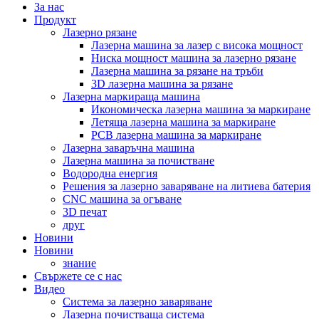
За нас
Продукт
Лазерно рязане
Лазерна машина за лазер с висока мощност
Ниска мощност машина за лазерно рязане
Лазерна машина за рязане на тръби
3D лазерна машина за рязане
Лазерна маркираща машина
Икономическа лазерна машина за маркиране
Летяща лазерна машина за маркиране
PCB лазерна машина за маркиране
Лазерна заваръчна машина
Лазерна машина за почистване
Водородна енергия
Решения за лазерно заваряване на литиева батерия
CNC машина за огъване
3D печат
друг
Новини
Новини
знание
Свържете се с нас
Видео
Система за лазерно заваряване
Лазерна почистваща система