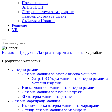
Поток на живо
За HGTECH
Лазерна система за маркиране
Лазерна система за рязане
Събития и Новини
Решение
VR
Начало
>
Продукт
>
Лазерна заваръчна машина
>
Детайли
Продуктова категория
Лазерно рязане
Лазерна машина за лазер с висока мощност
Ултра{0}}бърза машина за лазерно рязане за
метални изделия
Ниска мощност машина за лазерно рязане
Лазерна машина за рязане на тръби
3D лазерна машина за рязане
Лазерна маркираща машина
Икономическа лазерна машина за маркиране
Летяща лазерна машина за маркиране