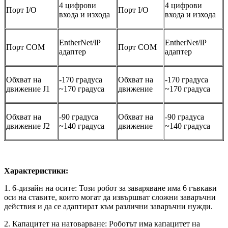
4 цифрови
4 цифрови
Порт I/O
Порт I/O
входа и изхода
входа и изхода
EntherNet/lP
EntherNet/lP
Порт COM
Порт COM
адаптер
адаптер
Обхват на
-170 градуса
Обхват на
-170 градуса
движение J1
~170 градуса
движение
~170 градуса
Обхват на
-90 градуса
Обхват на
-90 градуса
движение J2
~140 градуса
движение
~140 градуса
Характеристики:
1. 6-дизайн на осите: Този робот за заваряване има 6 гъвкави
оси на ставите, които могат да извършват сложни заваръчни
действия и да се адаптират към различни заваръчни нужди.
2. Капацитет на натоварване: Роботът има капацитет на