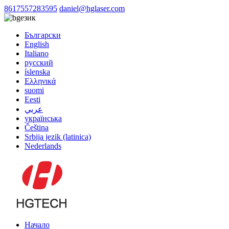
8617557283595
daniel@hglaser.com
език
Български
English
Italiano
русский
íslenska
Ελληνικά
suomi
Eesti
عربي
українська
Čeština
Srbija jezik (latinica)
Nederlands
Начало