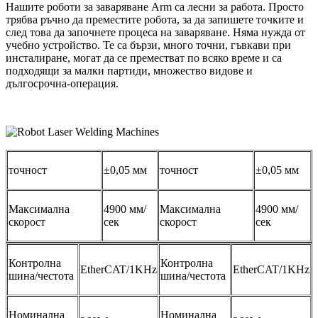
Нашите роботи за заваряване Arm са лесни за работа. Просто
трябва ръчно да преместите робота, за да запишете точките и
след това да започнете процеса на заваряване. Няма нужда от
учебно устройство. Те са бързи, много точни, гъвкави при
инсталиране, могат да се преместват по всяко време и са
подходящи за малки партиди, множество видове и
дългосрочна-операция.
точност
±0,05 мм
точност
±0,05 мм
Максимална
4900 мм/
Максимална
4900 мм/
скорост
сек
скорост
сек
Контролна
Контролна
EtherCAT/1KHz
EtherCAT/1KHz
шина/честота
шина/честота
Номинална
Номинална