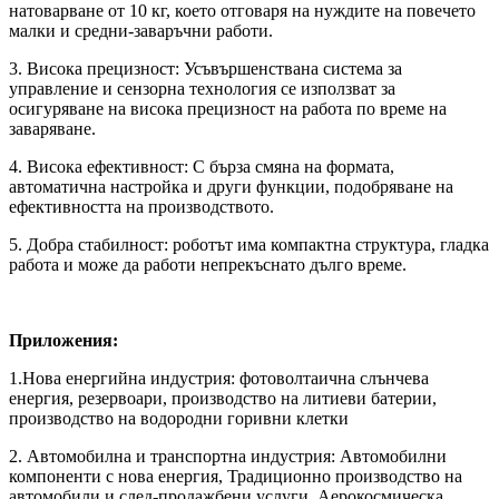
натоварване от 10 кг, което отговаря на нуждите на повечето
малки и средни-заваръчни работи.
3. Висока прецизност: Усъвършенствана система за
управление и сензорна технология се използват за
осигуряване на висока прецизност на работа по време на
заваряване.
4. Висока ефективност: С бърза смяна на формата,
автоматична настройка и други функции, подобряване на
ефективността на производството.
5. Добра стабилност: роботът има компактна структура, гладка
работа и може да работи непрекъснато дълго време.
Приложения:
1.Нова енергийна индустрия: фотоволтаична слънчева
енергия, резервоари, производство на литиеви батерии,
производство на водородни горивни клетки
2. Автомобилна и транспортна индустрия: Автомобилни
компоненти с нова енергия, Традиционно производство на
автомобили и след-продажбени услуги, Аерокосмическа