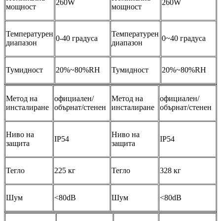
260W
260W
мощност
мощност
Температурен
Температурен
0-40 градуса
0~40 градуса
диапазон
диапазон
Тумидност
20%~80%RH
Тумидност
20%~80%RH
Метод на
официален/
Метод на
официален/
инсталиране
обърнат/стенен
инсталиране
обърнат/стенен
Ниво на
Ниво на
IP54
IP54
защита
защита
Тегло
225 кг
Тегло
328 кг
Шум
<80dB
Шум
<80dB